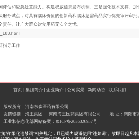
测评估和应急处置能力。构建权威信息发布机制。三是强化技术支撑。加
买服务试点，对具有临床价值的创新药和临床急需药品实行优先审评审批。
全责任。让广大群众饮食用药无安全之忧。
_183.html
研指导工作
首页
|
集团简介
|
企业简介
|
公司实景
|
新闻动态
|
联系我们
版权所有：河南东森医药有限公司
友情链接：
海王集团
河南海王医药集团有限公司
地 址：南阳市高新
工业和信息化部网站备案：
豫ICP备2026026937号
的“限化违禁词”相关规定，且已竭力规避使用“违禁词”。故即日起凡本