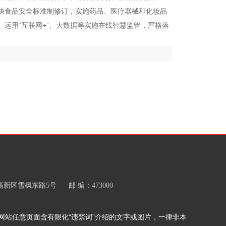
快食品安全标准制修订，实施药品、医疗器械和化妆品
运用“互联网+”、大数据等实施在线智慧监管，严格落
区雪枫东路5号 邮 编：473000
网站任意页面含有限化“违禁词”介绍的文字或图片，一律非本