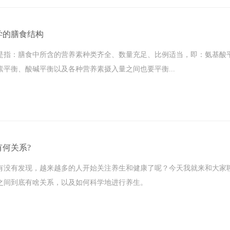
学的膳食结构
是指：膳食中所含的营养素种类齐全、数量充足、比例适当，即：氨基酸
素平衡、酸碱平衡以及各种营养素摄入量之间也要平衡...
何关系?
有没有发现，越来越多的人开始关注养生和健康了呢？今天我就来和大家
之间到底有啥关系，以及如何科学地进行养生。