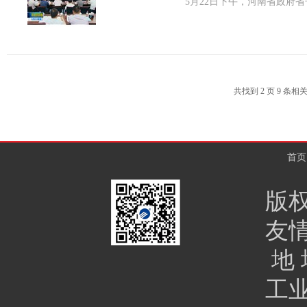
5月22日下午，河南省政府
共找到
2
页
9
条相
首页
版
友
地 
工